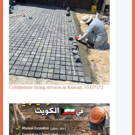
Cobblestone fixing services in Kuwait. 55337172