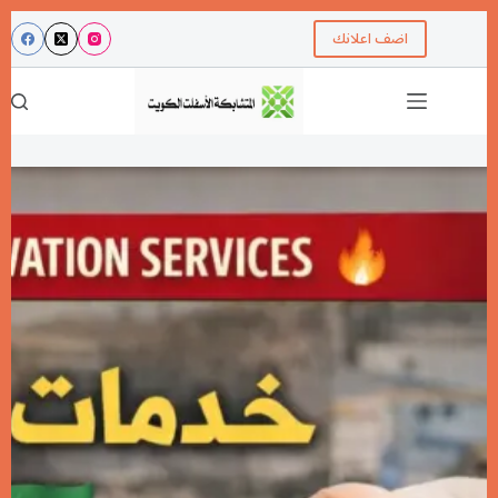
اضف اعلانك