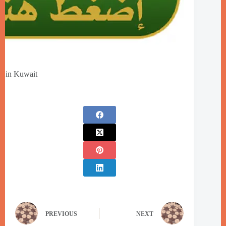
n in Kuwait
PREVIOUS
NEXT