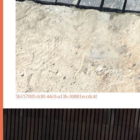
5b157005-fc8f-44c0-a13b-30881eccdc4f