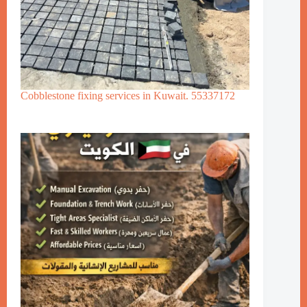
Cobblestone fixing services in Kuwait. 55337172