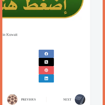
n in Kuwait
PREVIOUS
NEXT