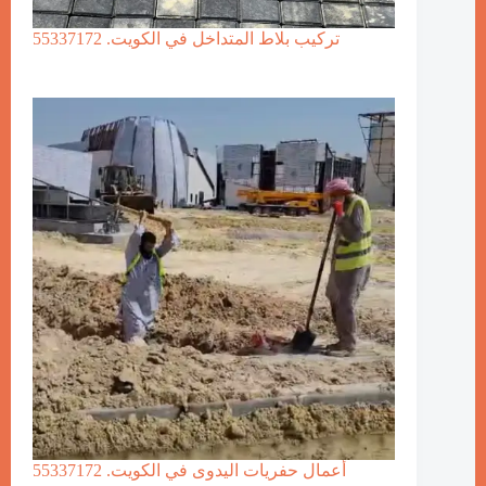
تركيب بلاط المتداخل في الكويت. 55337172
أعمال حفريات اليدوى في الكويت. 55337172