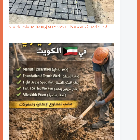
Cobblestone fixing services in Kuwait. 55337172