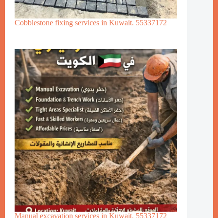
Cobblestone fixing services in Kuwait. 55337172
Manual excavation services in Kuwait. 55337172