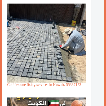
Cobblestone fixing services in Kuwait. 55337172