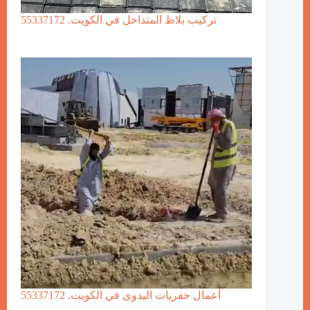
تركيب بلاط المتداخل في الكويت. 55337172
أعمال حفريات اليدوى في الكويت. 55337172