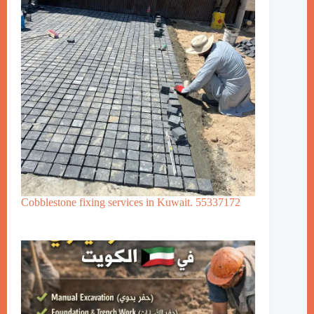
Cobblestone fixing services in Kuwait. 55337172