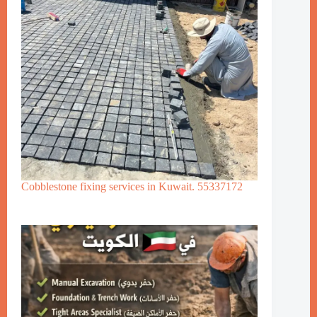
Cobblestone fixing services in Kuwait. 55337172