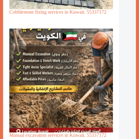
Cobblestone fixing services in Kuwait. 55337172
Manual excavation services in Kuwait. 55337172