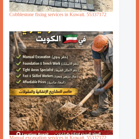
Cobblestone fixing services in Kuwait. 55337172
Manual excavation services in Kuwait. 55337172