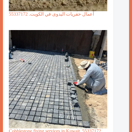
أعمال حفريات اليدوى في الكويت. 55337172
Cobblestone fixing services in Kuwait. 55337172