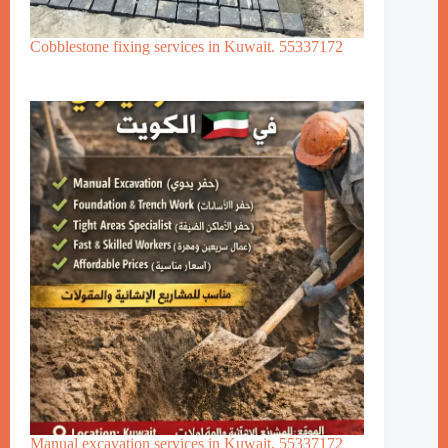
Cobblestone fixing services in Kuwait. 55337172
Manual excavation services in Kuwait. 55337172