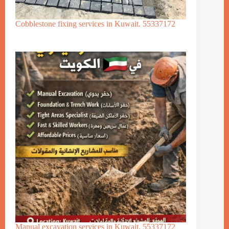
Cobblestone fixing services in Kuwait. 55337172
Manual excavation services in Kuwait. 55337172