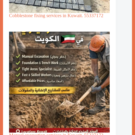
Cobblestone fixing services in Kuwait. 55337172