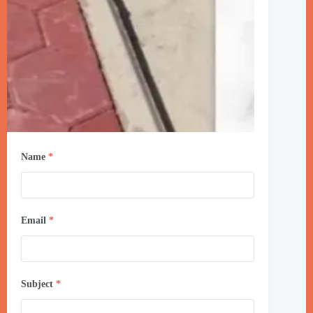
Name
*
Email
*
Subject
*