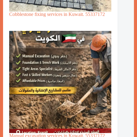
Cobblestone fixing services in Kuwait. 55337172
Manual excavation services in Kuwait. 55337172