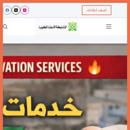
اضف اعلانك