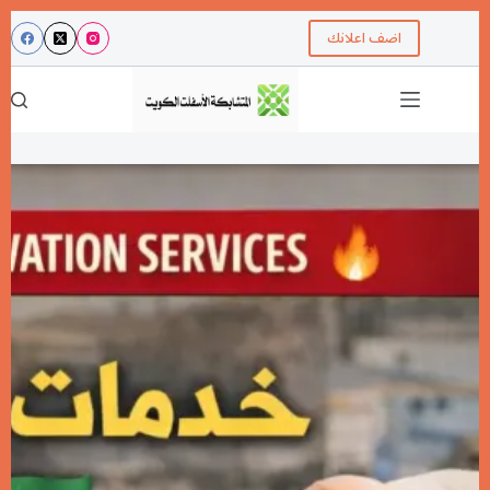
اضف اعلانك