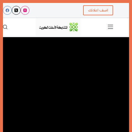
اضف اعلانك