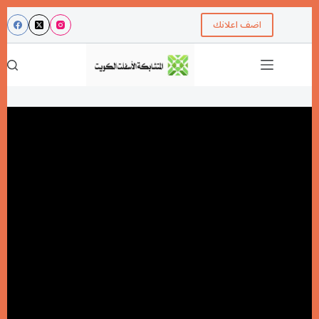
اضف اعلانك